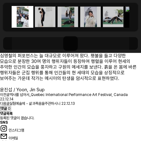
심영철의 퍼포먼스는 늘 대규모로 이루어져 왔다. 횃불을 들고 다양한
모습으로 분장한 30여 명의 행위자들이 등장하여 행렬을 이루어 현세의
추악한 인간의 모습을 풍자하고 구원의 메세지를 보낸다. 흙을 온 몸에 바른
행위자들은 군집 행위를 통해 인간들의 현 세태의 모습을 상징적으로
보여주는 가운데 작가는 메시아의 탄생을 암시적으로 표현하였다.
윤진섭 / Yoon, Jin Sup
이전글
역사를 넘어서_Quebec lnternational Performance Art Festival, Canada
22.12.14
다음글
실험예술제 - 삶과죽음을주관하시니
22.12.13
댓글
0
댓글목록
등록된 댓글이 없습니다.
SNS
인스타그램
이메일