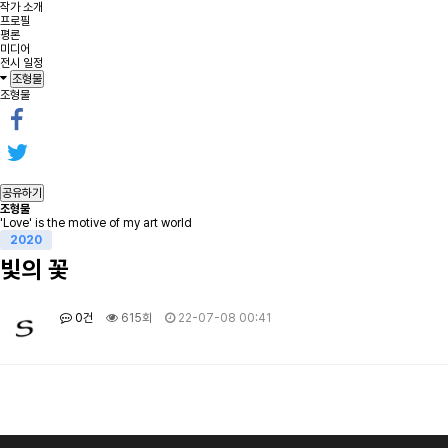
작가 소개
프로필
평론
미디어
전시 일정
조형물
조형물
공유하기
조형물
'Love' is the motive of my art world
2020
빛의 꽃
0건
615회
22-07-08 00:41